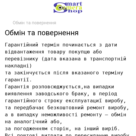
Обмін та повернення
Обмін та повернення
Гарантійний термін починається з дати
відвантаження товару покупцю або
перевізнику (дата вказана в транспортній
накладні)
та закінчується після вказаного терміну
гарантії.
Гарантія розповсюджується,на випадки
виявлення заводського браку, в період
гарантійного строку експлуатациї виробу,
та передбачає безкоштовний ремонт виробу,
а в випадку неможливості ремонту – обмін
на аналогічний або,
за погодженням сторін, на інший виріб.
Всі поштов
і
витрати
по пересиланню виробу