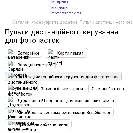
Каталог
Аксесуари та додатки
Пульти дистанційного ке
Пульти дистанційного керування
для фотопасток
Батарейки
Карти пам'яті
Зарядні пристрої
Пульти дистанційного керування для фотопасток
Антени
Захисні бокси, троси
Сонячні батареї
Додаткова ІЧ-підсвітка для мисливських камер
Мисливська система сигналізації BestGuarder
Програмне забезпечення