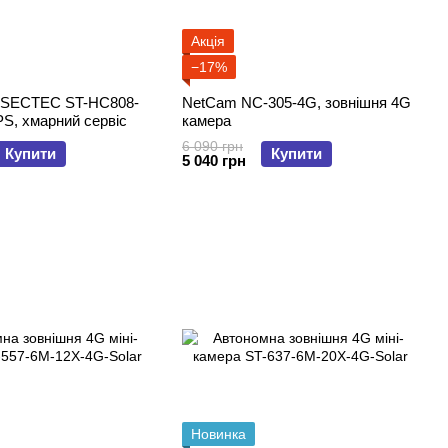
Акція
−17%
 SECTEC ST-HC808-
NetCam NC-305-4G, зовнішня 4G
PS, хмарний сервіс
камера
6 090 грн
Купити
Купити
5 040 грн
Новинка