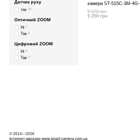
Датчик руху
камера ST-515C-3M-4G-
так
10
5 670 грн
5 250 грн
Оптичний ZOOM
Ні
7
Так
4
Цифровий ZOOM
Ні
4
Так
7
© 2014—2026
Інтернет-магазин www.smart-camera.com.ua