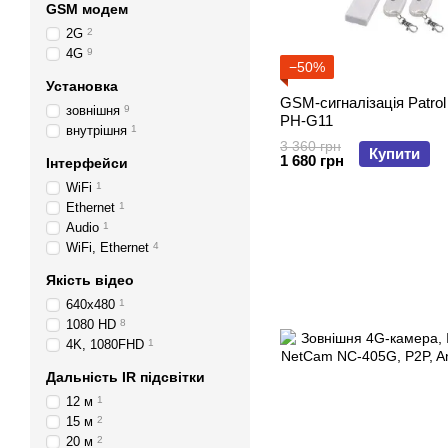
GSM модем
2G
2
4G
9
−50%
Установка
GSM-сигналізація Patrol Hawk
зовнішня
9
PH-G11
внутрішня
1
3 360 грн
Купити
1 680 грн
Інтерфейси
WiFi
1
Ethernet
1
Audio
1
WiFi, Ethernet
4
Якість відео
640x480
1
1080 HD
8
4K, 1080FHD
1
Дальність IR підсвітки
12 м
1
15 м
2
20 м
2