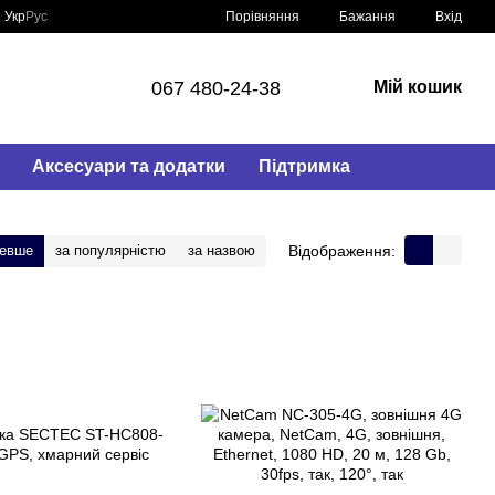
Порівняння
Укр
Рус
Бажання
Вхід
067 480-24-38
Мій кошик
Аксесуари та додатки
Пiдтримка
Відображення:
шевше
за популярністю
за назвою