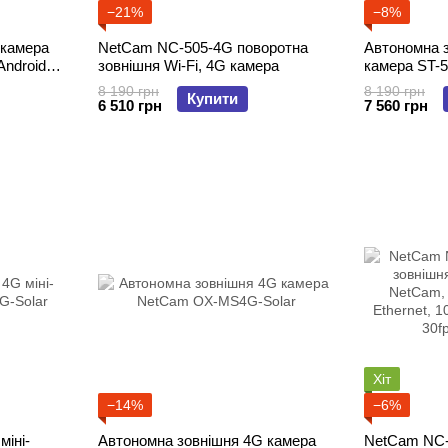
−21%
−8%
 камера
NetCam NC-505-4G поворотна
Автономна з
Android
зовнішня Wi-Fi, 4G камера
камера ST-5
8 190 грн
8 190 грн
Купити
6 510 грн
7 560 грн
Хіт
−14%
−6%
міні-
Автономна зовнішня 4G камера
NetCam NC-