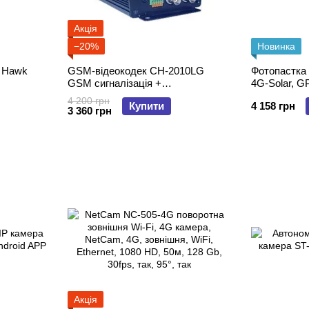
Акція
−20%
Новинка
GSM-відеокодек CH-2010LG
Фотопастка
GSM сигналізація +
4G-Solar, G
відеореєстратор.
4 200 грн
Купити
4 158 грн
3 360 грн
Акція