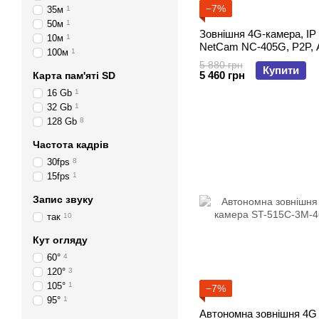
−7%
35м
1
50м
1
Зовнішня 4G-камера, IP
10м
1
NetCam NC-405G, P2P, 
100м
1
APP
5 880 грн
Купити
5 460 грн
Карта пам'яті SD
16 Gb
1
32 Gb
1
128 Gb
8
Частота кадрів
30fps
8
15fps
1
Запис звуку
так
10
Кут огляду
60°
4
120°
3
105°
1
−7%
95°
1
Автономна зовнішня 4G 