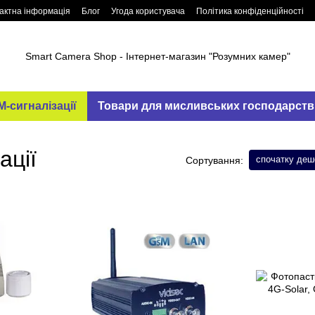
актна інформація
Блог
Угода користувача
Політика конфіденційності
Smart Camera Shop - Інтернет-магазин "Розумних камер"
-сигналізації
Товари для мисливських господарств
ації
спочатку де
Сортування: