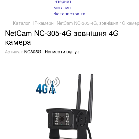
Каталог
IP-камери
NetCam NC-305-4G, зовнішня 4G каме
NetCam NC-305-4G зовнішня 4G
камера
Артикул:
NC305G
Написати відгук