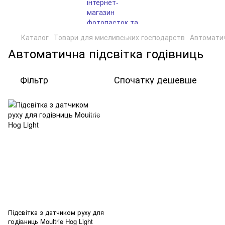
Каталог
Товари для мисливських господарств
Автоматич
Автоматична підсвітка годівниць
Фільтр
Спочатку дешевше
Підсвітка з датчиком руху для
годівниць Moultrie Hog Light