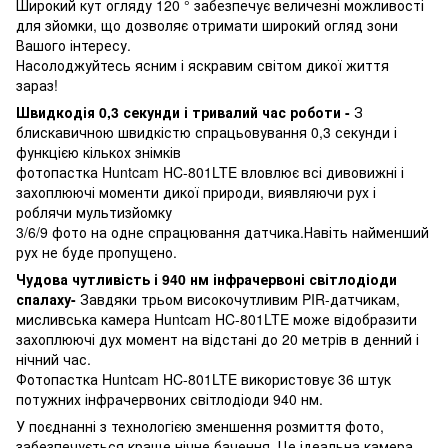
Широкий кут огляду 120 ° забезпечує величезні можливості
для зйомки, що дозволяє отримати широкий огляд зони
Вашого інтересу.
Насолоджуйтесь ясним і яскравим світом дикої життя
зараз!
Швидкодія 0,3 секунди і тривалий час роботи -
З
блискавичною швидкістю спрацьовування 0,3 секунди і
функцією кількох знімків
фотопастка Huntcam HC-801LTE вловлює всі дивовижні і
захоплюючі моменти дикої природи, виявляючи рух і
роблячи мультизйомку
3/6/9 фото на одне спрацювання датчика.Навіть найменший
рух не буде пропущено.
Чудова чутливість і 940 нм інфрачервоні світлодіоди
спалаху-
Завдяки трьом високочутливим PIR-датчикам,
мисливська камера Huntcam HC-801LTE може відобразити
захоплюючі дух момент на відстані до 20 метрів в денний і
нічний час.
Фотопастка Huntcam HC-801LTE використовує 36 штук
потужних інфрачервоних світлодіоди 940 нм.
У поєднанні з технологією зменшення розмиття фото,
забезпечується краще нічне бачення. Це ідеальна камера