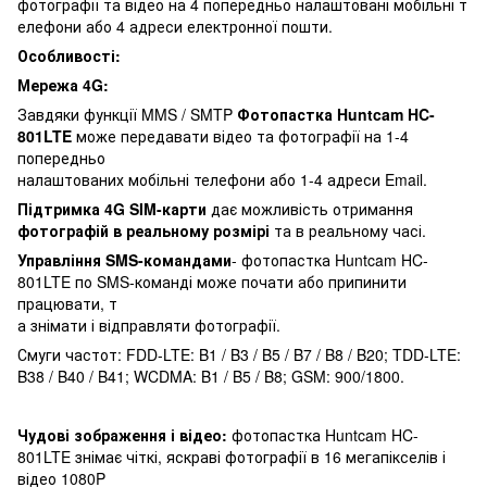
фотографії та відео на 4 попередньо налаштовані мобільні т
елефони або 4 адреси електронної пошти.
Особливості:
Мережа 4G:
Завдяки функції MMS / SMTP
Фотопастка Huntcam HC-
801LTE
може передавати відео та фотографії на 1-4
попередньо
налаштованих мобільні телефони або 1-4 адреси Email.
Підтримка 4G SIM-карти
дає можливість отримання
фотографій в реальному розмірі
та в реальному часі.
Управління SMS-командами
- фотопастка Huntcam HC-
801LTE по SMS-команді може почати або припинити
працювати, т
а знімати і відправляти фотографії.
Смуги частот: FDD-LTE: B1 / B3 / B5 / B7 / B8 / B20; TDD-LTE:
B38 / B40 / B41; WCDMA: B1 / B5 / B8; GSM: 900/1800.
Чудові зображення і відео:
фотопастка Huntcam HC-
801LTE знімає чіткі, яскраві фотографії в 16 мегапікселів і
відео 1080P