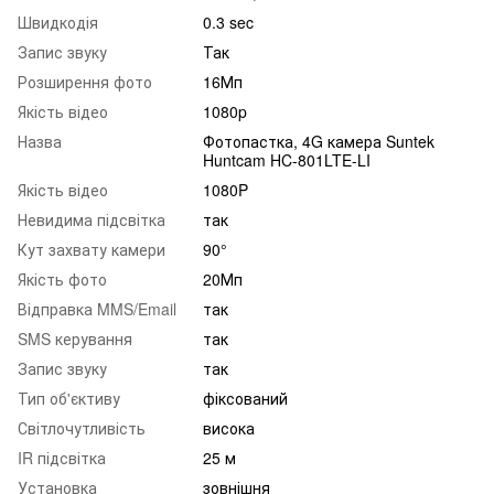
Швидкодія
0.3 sec
Запис звуку
Так
Розширення фото
16Мп
Якість відео
1080p
Назва
Фотопастка, 4G камера Suntek
Huntcam HC-801LTE-LI
Якість відео
1080P
Невидима підсвітка
так
Кут захвату камери
90°
Якість фото
20Мп
Відправка MMS/Email
так
SMS керування
так
Запис звуку
так
Тип об'єктиву
фіксований
Світлочутливість
висока
IR підсвітка
25 м
Установка
зовнішня