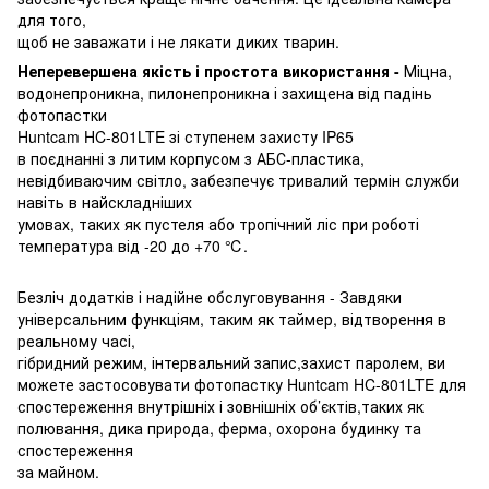
для того,
щоб не заважати і не лякати диких тварин.
Неперевершена якість і простота використання -
Міцна,
водонепроникна, пилонепроникна і захищена від падінь
фотопастки
Huntcam HC-801LTE зі ступенем захисту IP65
в поєднанні з литим корпусом з АБС-пластика,
невідбиваючим світло, забезпечує тривалий термін служби
навіть в найскладніших
умовах, таких як пустеля або тропічний ліс при роботі
температура від -20 до +70
℃
.
Безліч додатків і надійне обслуговування - Завдяки
універсальним функціям, таким як таймер, відтворення в
реальному часі,
гібридний режим, інтервальний запис,захист паролем, ви
можете застосовувати фотопастку Huntcam HC-801LTE для
спостереження внутрішніх і зовнішніх об’єктів,таких як
полювання, дика природа, ферма, охорона будинку та
спостереження
за майном.