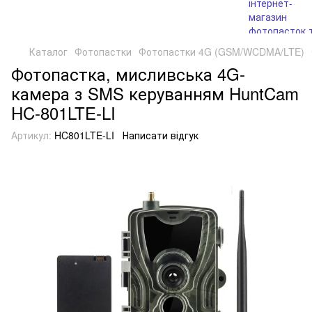
Каталог
Фотопастки
Фотопастки 4G (GSM/WCDMA/LTE)
Фотопастка, мисливська 4G-
камера з SMS керуванням HuntCam
HC-801LTE-LI
Артикул:
HC801LTE-LI
Написати відгук