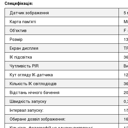
Специфікація:
Датчик зображення
5
Карта пам'яті
Mi
Об'єктив
F 
Розмір
13
Екран дисплея
T
ІК підсвітка
36
Чутливість PIR
Ви
Кут огляду ІК-датчика
12
Кількість ІК світлодіодів
36
Відстань нічного бачення
20
Швидкість запуску
0,
Інтервал запуску:
1/
Обиране дозвіл зображення:
1
Кількість фотографій на одному виявленні
1/