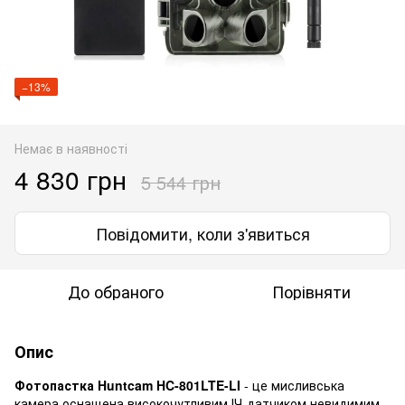
−13%
Немає в наявності
4 830 грн
5 544 грн
Повідомити, коли з'явиться
До обраного
Порівняти
Опис
Фотопастка Huntcam HC-801LTE-LI
- це мисливська
камера оснащена високочутливим ІЧ-датчиком,невидимим