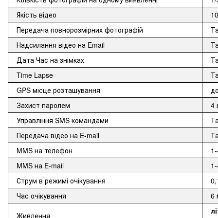
Якість відео
10
Передача повнорозмірних фотографій
Т
Надсилання відео на Email
Та
Дата Час на знімках
Т
Time Lapse
Т
GPS місце розташування
до
Захист паролем
4
Управління SMS командами
Т
Передача відео на E-mail
Т
MMS на телефон
1
MMS на E-mail
1
Струм в режимі очікування
0,
Час очікування
6 
л
Живлення