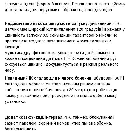
зі звуком вдень ​​(чорно-білі вночі).Регульована якість зйомки
доступна як для нерухомих зображень, так і для відео.
Надзвичайно висока швидкість запуску:
унікальний PIR-
датчик має широкий кут виявлення 120 градусів і вражаючу
швидкість запуску 0,3 секунди,ви гарантовано ніколи не
пропустите жодного захоплюючого моменту завдяки
функції
мультикадру, фотопастка може робити до 9 знімків на
кожне спрацювання датчика PIR.Кожен виявленний рух
фіксується швидко і документується в режимі реального
часу.
Невидимий ІК спалах для нічного бачення:
вбудовані 36 ІЧ
світлодіода чорного світла з низьким рівнем світіння
забезпечують нічне бачення до 20 метрів,що робить цю
камеру потайним пристроєм, який не видає себе в місці
установки.
Додаткові функції:
інтервал PIR, таймер, блокування і
захист паролем, серійний номер, уповільнена зйомка,
багатомовність.