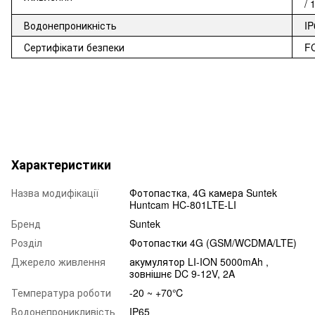
/ 
Водонепроникність
IP
Сертифікати безпеки
F
Характеристики
Назва модифікації
Фотопастка, 4G камера Suntek
Huntcam HC-801LTE-LI
Бренд
Suntek
Розділ
Фотопастки 4G (GSM/WCDMA/LTE)
Джерело живлення
акумулятор LI-ION 5000mAh ,
зовнішнє DC 9-12V, 2A
Температура роботи
-20 ~ +70℃
Водонепроникливість
IP65