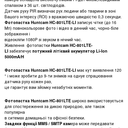
спалахом з 36 шт. світлодіодів.
Датчик руху PIR визначає рух людини або тварини в зоні
Вашого інтересу (ROI) з вражаючою швидкістю 0,3 секунди.
Фотопастка Huntcam HC-801LTE-LI
записує чітке (до 16
Мп) повнокольорове фото і відео в денний час, чорно-біле
зображення і
відеокліпи 1080P зі звуком в нічний час.
Живлення фотопастки
Huntcam HC-801LTE-
LI
забезпечує
потужний літієвий акумулятор Li-Ion
5000mA/H
Фотопастка Huntcam HC-801LTE-LI
має кут виявлення 120
° і може зробити до 9-ти знімків на однуе спрацювання
датчика руху кожен раз,
це гарантує вам зйомку незабутніх моментів.
Фотопастка Huntcam HC-801LTE
широко використовується
для спостереження за дикою природою, але також
популярна
в ситемах домашньої та офісної безпеки.
Завдяки функції MMS / SMTP кам
ера може передавати