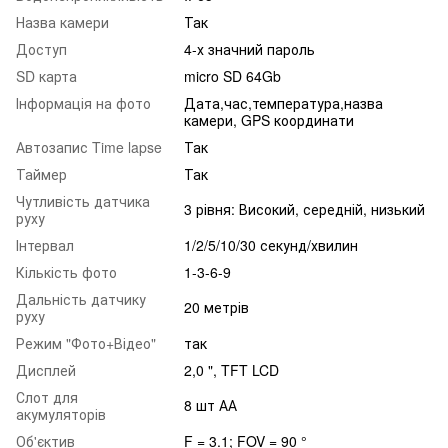
Назва камери
Так
Доступ
4-х значний пароль
SD карта
micro SD 64Gb
Інформація на фото
Дата,час,температура,назва
камери, GPS координати
Автозапис Time lapse
Так
Таймер
Так
Чутливість датчика
3 рівня: Високий, середній, низький
руху
Інтервал
1/2/5/10/30 секунд/хвилин
Кількість фото
1-3-6-9
Дальність датчику
20 метрів
руху
Режим "Фото+Відео"
так
Дисплей
2,0 ", TFT LCD
Слот для
8 шт АА
акумуляторів
Об'єктив
F = 3.1; FOV = 90 °