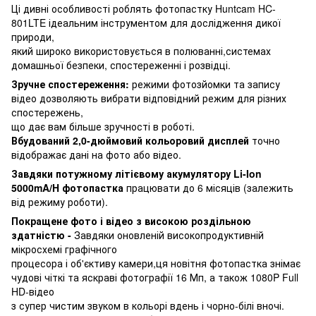
Ці дивні особливості роблять фотопастку Huntcam HC-
801LTE ідеальним інструментом для дослідження дикої
природи,
який широко використовується в полюванні,системах
домашньої безпеки, спостереженні і розвідці.
Зручне спостереження:
режими фотозйомки та запису
відео дозволяють вибрати відповідний режим для різних
спостережень,
що дає вам більше зручності в роботі.
Вбудований 2,0-дюймовий кольоровий дисплей
точно
відображає дані на фото або відео.
Завдяки потужному літієвому акумулятору Li-Ion
5000mA/H фотопастка
працювати до 6 місяців (залежить
від режиму роботи).
Покращене фото і відео з високою роздільною
здатністю -
Завдяки оновленій високопродуктивній
мікросхемі графічного
процесора і об'єктиву камери,ця новітня фотопастка знімає
чудові чіткі та яскраві фотографії 16 Мп, а також 1080P Full
HD-відео
з супер чистим звуком в кольорі вдень ​​і чорно-білі вночі.