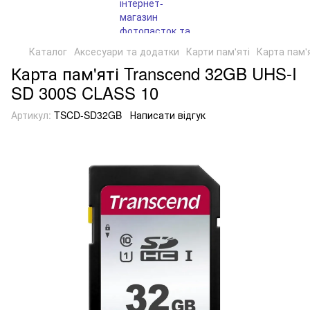
Каталог
Аксесуари та додатки
Карти пам'яті
Карта пам'
Карта пам'яті Transcend 32GB UHS-I
SD 300S CLASS 10
Артикул:
TSCD-SD32GB
Написати відгук