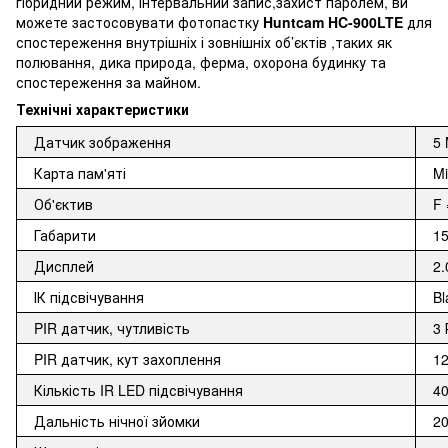
гібридний режим, інтервальний запис,захист паролем, ви
можете застосовувати фотопастку
Huntcam HC-900LTE
для
спостереження внутрішніх і зовнішніх об’єктів ,таких як
полювання, дика природа, ферма, охорона будинку та
спостереження за майном.
Технічні характеристики
Датчик зображення
5 
Карта пам'яті
Mi
Об'єктив
F 
Габарити
1
Дисплей
2
ІК підсвічування
Bl
PIR датчик, чутливість
3 
PIR датчик, кут захоплення
12
Кількість IR LED підсвічування
4
Дальність нічної зйомки
20