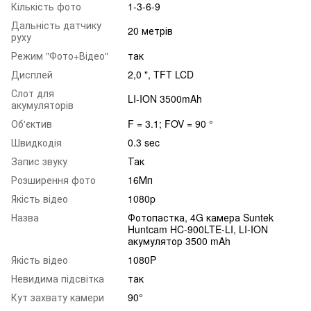
Кількість фото
1-3-6-9
Дальність датчику
20 метрів
руху
Режим "Фото+Відео"
так
Дисплей
2,0 ", TFT LCD
Слот для
LI-ION 3500mAh
акумуляторів
Об'єктив
F = 3.1; FOV = 90 °
Швидкодія
0.3 sec
Запис звуку
Так
Розширення фото
16Мп
Якість відео
1080p
Назва
Фотопастка, 4G камера Suntek
Huntcam HC-900LTE-LI, LI-ION
акумулятор 3500 mAh
Якість відео
1080P
Невидима підсвітка
так
Кут захвату камери
90°