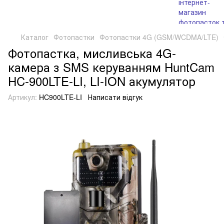
Каталог
Фотопастки
Фотопастки 4G (GSM/WCDMA/LTE)
Фотопастка, мисливська 4G-
камера з SMS керуванням HuntCam
HC-900LTE-LI, LI-ION акумулятор
Артикул:
HC900LTE-LI
Написати відгук