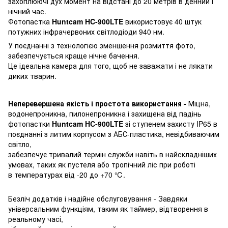
захоплюючі дух момент на відстані до 20 метрів в денний і
нічний час.
Фотопастка
Huntcam HC-900LTE
використовує 40 штук
потужних інфрачервоних світлодіоди 940 нм.
У поєднанні з технологією зменшення розмиття фото,
забезпечується краще нічне бачення.
Це ідеальна камера для того, щоб не заважати і не лякати
диких тварин.
Неперевершена якість і простота використання -
Міцна,
водонепроникна, пилонепроникна і захищена від падінь
фотопастки
Huntcam HC-900LTE
зі ступенем захисту IP65 в
поєднанні з литим корпусом з АБС-пластика, невідбиваючим
світло,
забезпечує тривалий термін служби навіть в найскладніших
умовах, таких як пустеля або тропічний ліс при роботі
в температурах від -20 до +70
℃
.
Безліч додатків і надійне обслуговування - Завдяки
універсальним функціям, таким як таймер, відтворення в
реальному часі,