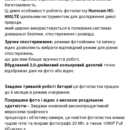
багатомовність.
Ці дивні особливості роблять фотопастку
Huntcam HC-
900LTE
ідеальним інструментом для дослідження дикої
природи,
який широко використовується в полюванні,системах
домашньої безпеки, спостереженні і розвідці.
Зручне спостереження:
режими фотозйомки та запису
відео дозволяють вибрати відповідний режим для різних
спостережень,
що дає вам більше зручності в роботі.
Вбудований 2,0-дюймовий кольоровий дисплей
точно
відображає дані на фото або відео.
Завдяки тривалій роботі батареї
ця фотопастка працює
до 6 місяців в режимі очікування.
Покращене фото і відео з високою роздільною
здатністю -
Завдяки оновленій високопродуктивній
мікросхемі графічного
процесора і об'єктиву камери, ця новітня фотопастка знімає
чудові чіткі та яскраві фотографії 20 Мп, а також 1080P Full
HD-відео з