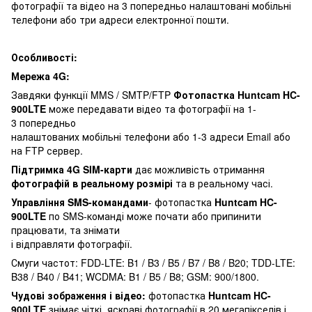
фотографії та відео на 3 попередньо налаштовані мобільні
телефони або три адреси електронної пошти.
Особливості:
Мережа 4G:
Завдяки функції MMS / SMTP/FTP
Фотопастка Huntcam HC-
900LTE
може передавати відео та фотографії на 1-
3 попередньо
налаштованих мобільні телефони або 1-3 адреси Email або
на FTP сервер.
Підтримка 4G SIM-карти
дає можливість отримання
фотографій в реальному розмірі
та в реальному часі.
Управління SMS-командами
- фотопастка
Huntcam
HC-
900LTE
по SMS-команді може почати або припинити
працювати, та знімати
і відправляти фотографії.
Смуги частот: FDD-LTE: B1 / B3 / B5 / B7 / B8 / B20; TDD-LTE:
B38 / B40 / B41; WCDMA: B1 / B5 / B8; GSM: 900/1800.
Чудові зображення і відео:
фотопастка
Huntcam
HC-
900LTE
знімає чіткі, яскраві фотографії в 20 мегапікселів і