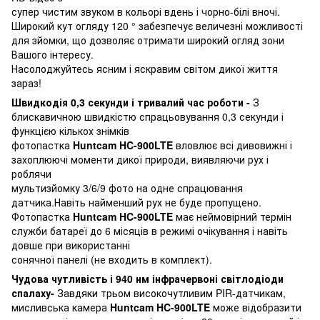
супер чистим звуком в кольорі вдень ​​і чорно-білі вночі.
Широкий кут огляду 120 ° забезпечує величезні можливості
для зйомки, що дозволяє отримати широкий огляд зони
Вашого інтересу.
Насолоджуйтесь ясним і яскравим світом дикої життя
зараз!
Швидкодія 0,3 секунди і тривалий час роботи -
З
блискавичною швидкістю спрацьовування 0,3 секунди і
функцією кількох знімків
фотопастка
Huntcam
HC-900LTE
вловлює всі дивовижні і
захоплюючі моменти дикої природи, виявляючи рух і
роблячи
мультизйомку 3/6/9 фото на одне спрацювання
датчика.Навіть найменший рух не буде пропущено.
Фотопастка
Huntcam
HC-900LTE
має неймовірний термін
служби батареї до 6 місяців в режимі очікування і навіть
довше при використанні
сонячної панелі (не входить в комплект).
Чудова чутливість і 940 нм інфрачервоні світлодіоди
спалаху-
Завдяки трьом високочутливим PIR-датчикам,
мисливська камера
Huntcam
HC-900LTE
може відобразити