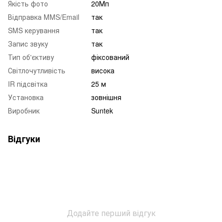
Якість фото
20Мп
Відправка MMS/Email
так
SMS керування
так
Запис звуку
так
Тип об'єктиву
фіксований
Світлочутливість
висока
IR підсвітка
25 м
Установка
зовнішня
Виробник
Suntek
Відгуки
Додайте перший відгук