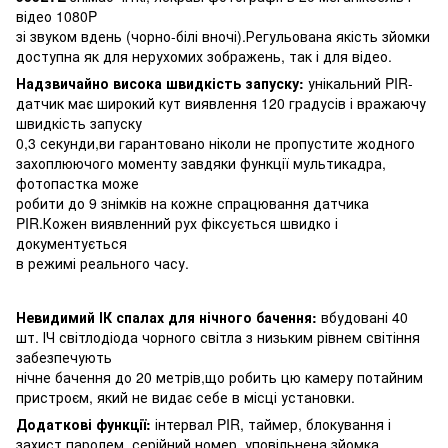
відео 1080P
зі звуком вдень ​​(чорно-білі вночі).Регульована якість зйомки
доступна як для нерухомих зображень, так і для відео.
Надзвичайно висока швидкість запуску:
унікальний PIR-
датчик має широкий кут виявлення 120 градусів і вражаючу
швидкість запуску
0,3 секунди,ви гарантовано ніколи не пропустите жодного
захоплюючого моменту завдяки функції мультикадра,
фотопастка може
робити до 9 знімків на кожне спрацювання датчика
PIR.Кожен виявленний рух фіксується швидко і
документується
в режимі реального часу.
Невидимий ІК спалах для нічного бачення:
вбудовані 40
шт. ІЧ світлодіода чорного світла з низьким рівнем світіння
забезпечують
нічне бачення до 20 метрів,що робить цю камеру потайним
пристроєм, який не видає себе в місці установки.
Додаткові функції:
інтервал PIR, таймер, блокування і
захист паролем, серійний номер, уповільнена зйомка,