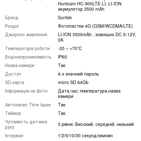
Huntcam HC-900LTE-LI, LI-ION
акумулятор 3500 mAh
Бренд
Suntek
Розділ
Фотопастки 4G (GSM/WCDMA/LTE)
Джерело живлення
LI-ION 3500mAh , зовнішнє DC 9-12V,
2A
Температура роботи
-20 ~ +70℃
Водонепроникливість
IP65
Назва камери
Так
Доступ
4-х значний пароль
SD карта
micro SD 64Gb
Інформація на фото
Дата,час,температура,назва
камери
Автозапис Time lapse
Так
Таймер
Так
Чутливість датчика
3 рівня: Високий, середній, низький
руху
Інтервал
1/2/5/10/30 секунд/хвилин