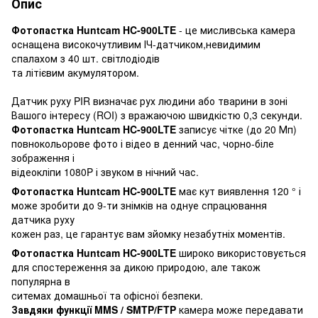
Опис
Фотопастка Huntcam HC-900LTE
- це мисливська камера
оснащена високочутливим ІЧ-датчиком,невидимим
спалахом з 40 шт. світлодіодів
та літієвим акумулятором.
Датчик руху PIR визначає рух людини або тварини в зоні
Вашого інтересу (ROI) з вражаючою швидкістю 0,3 секунди.
Фотопастка Huntcam HC-900LTE
записує чітке (до 20 Мп)
повнокольорове фото і відео в денний час, чорно-біле
зображення і
відеокліпи 1080P і звуком в нічний час.
Фотопастка Huntcam HC-900LTE
має кут виявлення 120 ° і
може зробити до 9-ти знімків на однуе спрацювання
датчика руху
кожен раз, це гарантує вам зйомку незабутніх моментів.
Фотопастка Huntcam HC-900LTE
широко використовується
для спостереження за дикою природою, але також
популярна в
ситемах домашньої та офісної безпеки.
Завдяки функції MMS / SMTP/FTP
камера може передавати