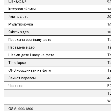
Швидкодія
0.
Інтервал зйомки
1/
Якість фото
2
Мультизйомка
1/
Якість відео
10
Передача оригіналу фото
Та
Передача відео
Т
Штамп дати і часу на фото
Т
Time lapse
Т
GPS координати на фото
Т
Захист паролем
4-
Частоти
FD
TD
WC
GSM: 900/1800