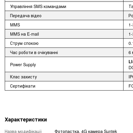
Управління SMS командами
Т
Передача відео
Ро
MMS
1
MMS на E-mail
1-
Струм спокою
0
Час роботи в очікуванні
6 
L
Power Supply
D
Клас захисту
IP
Сертифікати
F
Характеристики
Назва модифікації
Фотопастка, 4G камера Suntek