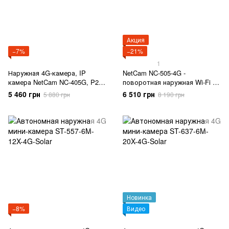
Акция
−7%
−21%
1
Наружная 4G-камера, IP
NetCam NC-505-4G -
камера NetCam NC-405G, P2P,
поворотная наружная Wi-Fi ,
Android APP
4G камера
5 460 грн
6 510 грн
5 880 грн
8 190 грн
Новинка
−8%
Видео