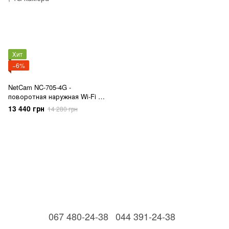
Хит
−6%
NetCam NC-705-4G -
поворотная наружная Wi-Fi ,
4G камера
13 440 грн
14 280 грн
067 480-24-38
044 391-24-38