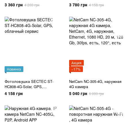
видеорегистратор.
3 360 грн
3 780 грн
4 200 грн
4 158 грн
Акция
Новинка
−17%
Фотоловушка SECTEC ST-
NetCam NC-305-4G, наружная
HC808-4G-Solar, GPS,
4G камера
облачный сервис
4 158 грн
5 040 грн
6 090 грн