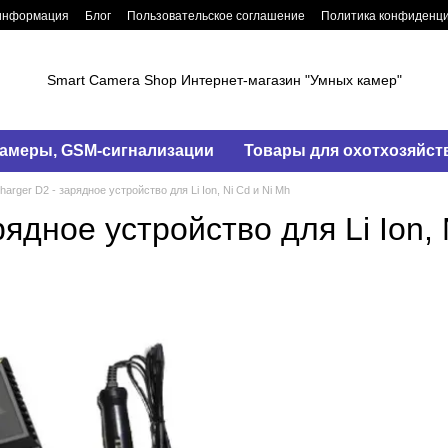
 информация
Блог
Пользовательское соглашение
Политика конфиденц
Smart Camera Shop Интернет-магазин "Умных камер"
амеры, GSM-сигнализации
Товары для охотхозяйст
charger D2 - зарядное устройство для Li Ion, Ni Cd и Ni Mh
арядное устройство для Li Ion, 