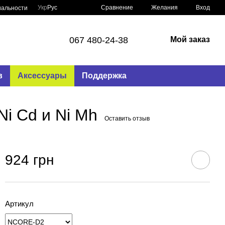
Сравнение
Укр
Рус
Желания
Вход
иальности
067 480-24-38
Мой заказ
в
Аксессуары
Поддержка
Ni Cd и Ni Mh
Оставить отзыв
924 грн
Артикул