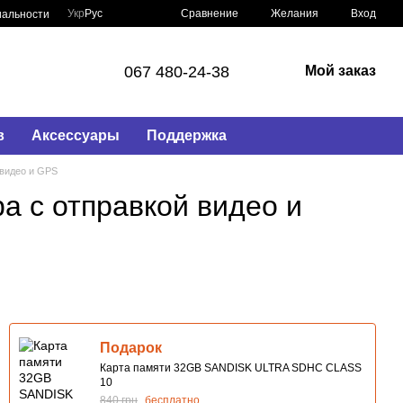
Сравнение
Укр
Рус
Желания
Вход
иальности
067 480-24-38
Мой заказ
в
Аксессуары
Поддержка
 видео и GPS
а с отправкой видео и
Подарок
Карта памяти 32GB SANDISK ULTRA SDHC CLASS
10
840 грн
бесплатно