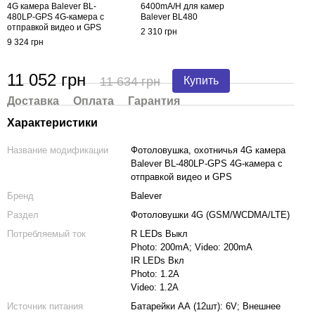
4G камера Balever BL-
6400mA/H для камер
480LP-GPS 4G-камера с
Balever BL480
отправкой видео и GPS
2 310 грн
9 324 грн
11 052 грн
11 634 грн
Купить
Доставка
Оплата
Гарантия
Характеристики
Название модификации
Фотоловушка, охотничья 4G камера
Balever BL-480LP-GPS 4G-камера с
отправкой видео и GPS
Бренд
Balever
Раздел
Фотоловушки 4G (GSM/WCDMA/LTE)
Потребляемый ток
R LEDs Выкл
Photo: 200mA; Video: 200mA
IR LEDs Вкл
Photo: 1.2A
Video: 1.2A
Источник питания
Батарейки АА (12шт): 6V; Внешнее