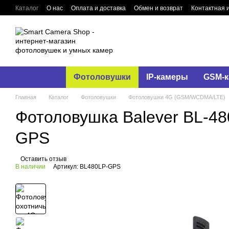
Перейти к основному контенту
Каталог
О нас
Оплата и доставка
Обмен и возврат
Контактная
Фотоловушки
IP-камеры
GSM-к
Главная
Каталог
Фотоловушки
Фотоловушки 4G (GSM/WCDMA/LTE)
Фотоловушка Balever BL-48
GPS
Оставить отзыв
В наличии
Артикул: BL480LP-GPS