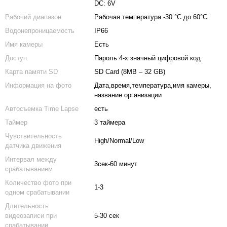
DC: 6V
Рабочий диапазон
Рабочая температура -30 °C до 60°C
Водонепроницаемость
IP66
Имя камеры
Есть
Доступ
Пароль 4-х значный цифровой код
Карта памяти SD
SD Card (8MB – 32 GB)
Информация на фото
Дата,время,температура,имя камеры,
название организации
Автосъемка Time Lapse
есть
Таймер
3 таймера
Чувствительность
High/Normal/Low
датчика движения
Интервал между
3сек-60 минут
срабатыванием
Количество фото при
1-3
одном срабатывании
Длительность
видеозаписи при
5-30 сек
срабатывании