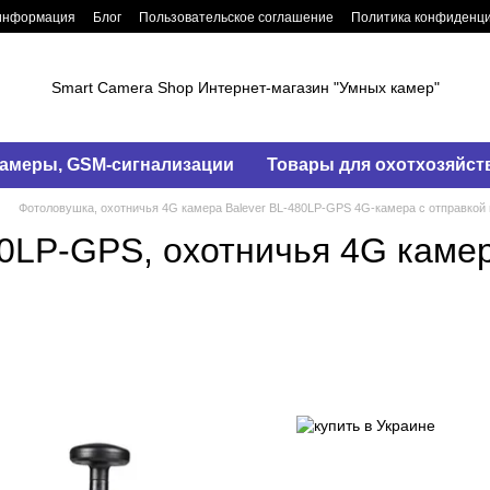
 информация
Блог
Пользовательское соглашение
Политика конфиденц
Smart Camera Shop Интернет-магазин "Умных камер"
амеры, GSM-сигнализации
Товары для охотхозяйст
Фотоловушка, охотничья 4G камера Balever BL-480LP-GPS 4G-камера с отправкой
0LP-GPS, охотничья 4G камер