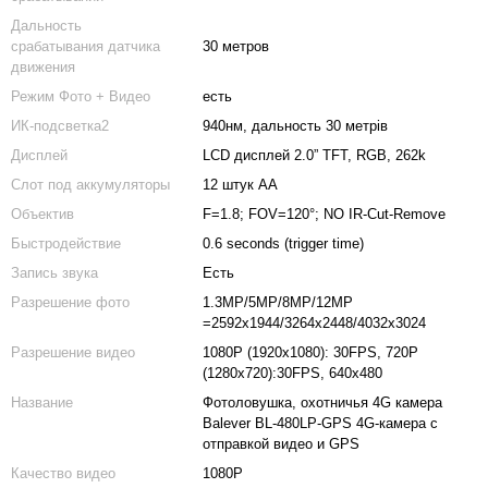
Дальность
срабатывания датчика
30 метров
движения
Режим Фото + Видео
есть
ИК-подсветка2
940нм, дальность 30 метрів
Дисплей
LCD дисплей 2.0” TFT, RGB, 262k
Слот под аккумуляторы
12 штук АА
Объектив
F=1.8; FOV=120°; NO IR-Cut-Remove
Быстродействие
0.6 seconds (trigger time)
Запись звука
Есть
Разрешение фото
1.3МР/5MP/8MP/12MP
=2592x1944/3264x2448/4032x3024
Разрешение видео
1080P (1920x1080): 30FPS, 720P
(1280x720):30FPS, 640x480
Название
Фотоловушка, охотничья 4G камера
Balever BL-480LP-GPS 4G-камера с
отправкой видео и GPS
Качество видео
1080P