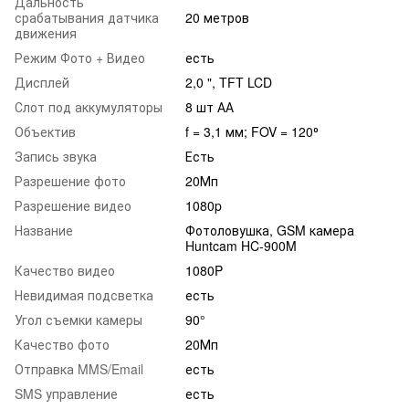
Дальность
срабатывания датчика
20 метров
движения
Режим Фото + Видео
есть
Дисплей
2,0 ", TFT LCD
Слот под аккумуляторы
8 шт АА
Объектив
f = 3,1 мм; FOV = 120⁰
Запись звука
Есть
Разрешение фото
20Мп
Разрешение видео
1080p
Название
Фотоловушка, GSM камера
Huntcam HC-900M
Качество видео
1080P
Невидимая подсветка
есть
Угол съемки камеры
90°
Качество фото
20Мп
Отправка MMS/Email
есть
SMS управление
есть