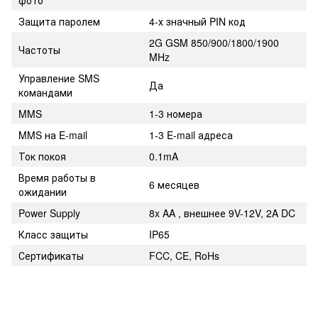
Защита паролем
4-х значный PIN код
2G GSM 850/900/1800/1900
Частоты
MHz
Управление SMS
Да
командами
MMS
1-3 номера
MMS на E-mail
1-3 E-mail адреса
Ток покоя
0.1mA
Время работы в
6 месяцев
ожидании
Power Supply
8x AA , внешнее 9V-12V, 2A DC
Класс защиты
IP65
Сертификаты
FCC, CE, RoHs