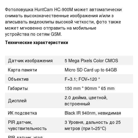
Фотоловушка HuntCam HC-900M может автоматически
снимать высококачественные изображения и/или з
аписывать видеоклипы высокой четкости, фото также
может мгновенно отправить на мобильные
устройства по сетям GSM.
Технические характеристики
Датчик изображения
5 Mega Pixels Color CMOS
Карта памяти
Micro SD Card up to 64GB
Объектив
F=3.1; FOV=120 °
Габариты
150 mm * 90mm * 65 mm
2.0 дюйма, цветной,
Дисплей
встроенный
ИК подсветка
Black IR 940nm, невидимая
PIR датчик,
3 Уровня, дальность до 25
чувствительность
метров (при t=25°С)
PIR датчик, угол