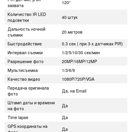
120°
захвата
Количество IR LED
40 штук
подсветки
Дальность ночной
20 метров
съемки
Быстродействие
0.3 сек ( при 3-х датчиках PIR)
Интервал съемки
1/2/5/10/30 сек/мин
Разрешение фото
20MP/16MP/12MP
Мультисъемка
1/3/6/9
Качество видео
1080P/720P/VGA
Передача оригинала
Да, на Email
фото
Штамп даты и времени
Да
на фото
Time lapse
Да
GPS координаты на
Да
фото