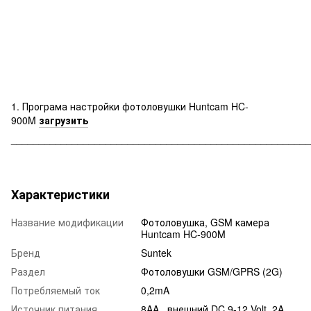
1. Програма настройки фотоловушки Huntcam HC-
900M
загрузить
______________________________________________________
Характеристики
Название модификации
Фотоловушка, GSM камера
Huntcam HC-900M
Бренд
Suntek
Раздел
Фотоловушки GSM/GPRS (2G)
Потребляемый ток
0,2mA
Источник питания
8AA , внешний DC 9-12 Volt, 2A