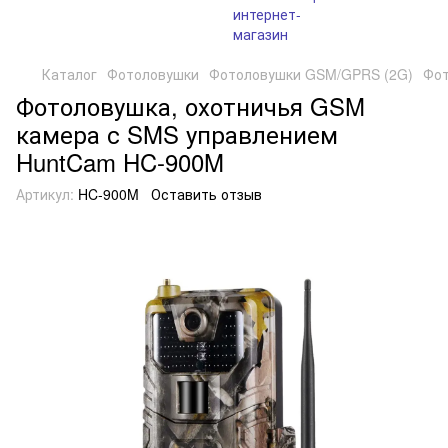
Каталог
Фотоловушки
Фотоловушки GSM/GPRS (2G)
Фот
Фотоловушка, охотничья GSM
камера с SMS управлением
HuntCam HC-900M
Артикул:
HC-900M
Оставить отзыв