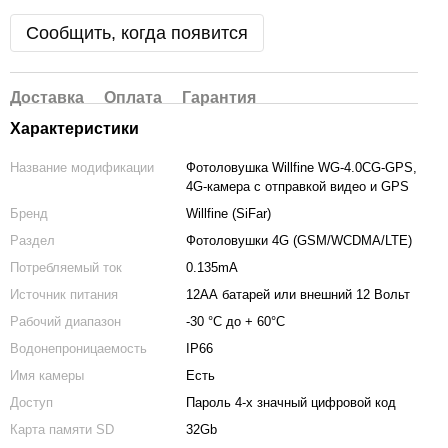
Сообщить, когда появится
Доставка
Оплата
Гарантия
Характеристики
Название модификации
Фотоловушка Willfine WG-4.0CG-GPS,
4G-камера с отправкой видео и GPS
Бренд
Willfine (SiFar)
Раздел
Фотоловушки 4G (GSM/WCDMA/LTE)
Потребляемый ток
0.135mA
Источник питания
12АА батарей или внешний 12 Вольт
Рабочий диапазон
-30 °C до + 60°C
Водонепроницаемость
IP66
Имя камеры
Есть
Доступ
Пароль 4-х значный цифровой код
Карта памяти SD
32Gb