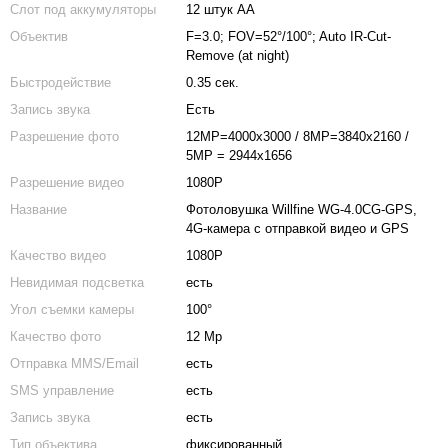
Слот под аккумуляторы
12 штук АА
Объектив
F=3.0; FOV=52°/100°; Auto IR-Cut-
Remove (at night)
Быстродействие
0.35 сек.
Запись звука
Есть
Разрешение фото
12MP=4000x3000 / 8MP=3840x2160 /
5MP = 2944x1656
Разрешение видео
1080P
Название
Фотоловушка Willfine WG-4.0CG-GPS,
4G-камера с отправкой видео и GPS
Качество видео
1080P
Невидимая подсветка
есть
Угол съемки камеры
100°
Качество фото
12 Mp
Отправка MMS/Email
есть
SMS управление
есть
Запись звука
есть
Тип объектива
фиксированный