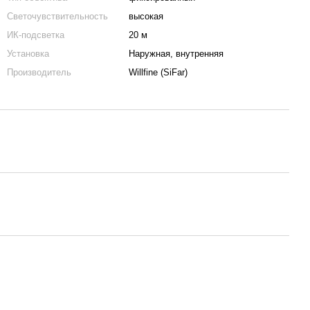
Светочувствительность
высокая
ИК-подсветка
20 м
Установка
Наружная, внутренняя
Производитель
Willfine (SiFar)