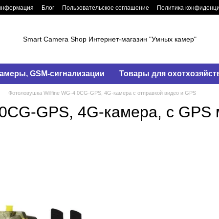
 информация
Блог
Пользовательское соглашение
Политика конфиденц
Smart Camera Shop Интернет-магазин "Умных камер"
амеры, GSM-сигнализации
Товары для охотхозяйст
Фотоловушка Willfine WG-4.0CG-GPS, 4G-камера с отправкой видео и GPS
.0CG-GPS, 4G-камера, с GPS 