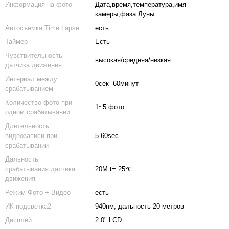
Информация на фото
Дата,время,температура,имя
камеры,фаза Луны
Автосъемка Time Lapse
есть
Таймер
Есть
Чувствительность
высокая/средняя/низкая
датчика движения
Интервал между
0сек -60минут
срабатыванием
Количество фото при
1~5 фото
одном срабатывании
Длительность
видеозаписи при
5-60sec.
срабатывании
Дальность
срабатывания датчика
20M t= 25℃
движения
Режим Фото + Видео
есть
ИК-подсветка2
940нм, дальность 20 метров
Дисплей
2.0" LCD